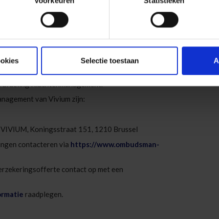
Voorkeuren
Statistieken
luitingen, beperkingen en voorwaarden die van toepassing
deze verzekering af te sluiten, adviseren wij u kennis te
 dit product en de
algemene voorwaarden
van
kbaar op deze site of via uw verzekeringstussenpersoon.
dragsregels inzake verzekeringen.
ookies
Selectie toestaan
A
nt u contact opnemen met
e afdeling Klachtenmanagement.
nagement van Vivium zijn:
VIVIUM, Koningsstraat 151, 1210 Brussel
ingen contacteren via
https://www.ombudsman-
erzekeringsofferte contact op met een
ormatie
raadplegen.