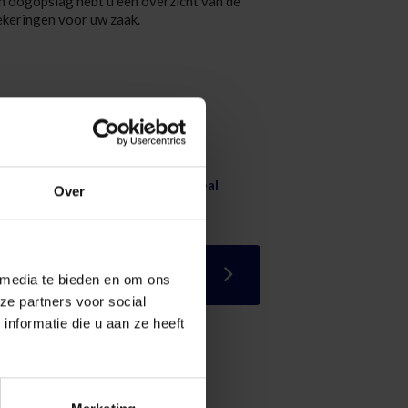
n oogopslag hebt u een overzicht van de
ekeringen voor uw zaak.
cumentatie
Brochure VIVIUM Business Deal
Over
Vraag uw makelaar om
 media te bieden en om ons
advies
ze partners voor social
nformatie die u aan ze heeft