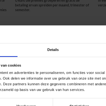
rte
U kunt uw premies groeperen en gratis de
In ee
betaling ervan spreiden per maand, trimester of
verz
emies
semester.
Do
ngen
Details
eve alle betreffende IPID fiches raaplegen (
Vivium
ongevallen
)
 van cookies
ent en advertenties te personaliseren, om functies voor social
. Ook delen we informatie over uw gebruik van onze site met on
e. Deze partners kunnen deze gegevens combineren met andere i
rdt afgesloten voor een periode van één jaar en wordt elk
erzameld op basis van uw gebruik van hun services.
roducten op deze website is onderworpen aan de regels van