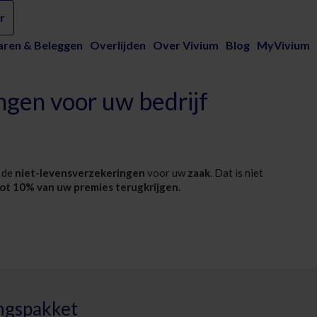
f | Vivium - Vivium
r
aren & Beleggen
Overlijden
Over Vivium
Blog
MyVivium
ngen voor uw bedrijf
 de
niet-levensverzekeringen
voor uw
zaak
. Dat is niet
ot
10% van uw premies terugkrijgen.
ingspakket