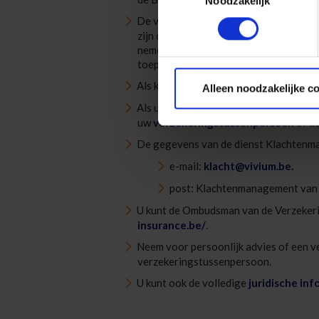
Noodzakelijk
De verzekering is onderhevig aan uits
zijn op het verzekerde risico: alvorens 
nemen van het informatiedocument van
toepassing op deze verzekering beschi
Als klant bent u beschermd door de ge
Alleen noodzakelijke c
Als u een klacht of opmerking hebt, ku
uw
verzekeringstussenpersoon
of d
De gegevens van de dienst Klachtenma
e-mail:
klacht@vivium.be.
post: Klachtenmanagement van 
U kunt de Ombudsman van de Verzeker
insurance.be/
.
Neem voor persoonlijk advies of een v
verzekeringstussenpersoon.
U kunt ook de volledige
juridische inf