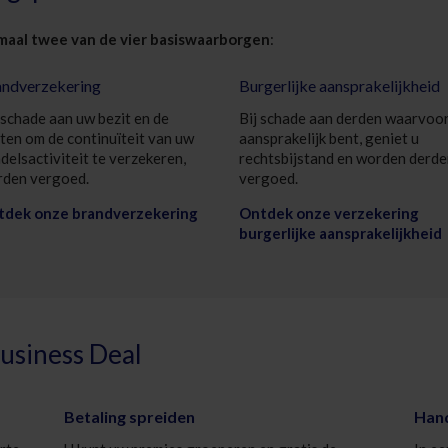
maal twee van de vier basiswaarborgen
:
ndverzekering
Burgerlijke aansprakelijkheid
schade aan uw bezit en de
Bij schade aan derden waarvoor
ten om de continuïteit van uw
aansprakelijk bent, geniet u
delsactiviteit te verzekeren,
rechtsbijstand en worden derd
den vergoed.
vergoed.
tdek onze brandverzekering
Ontdek onze verzekering
burgerlijke aansprakelijkheid
usiness Deal
Betaling spreiden
Hand