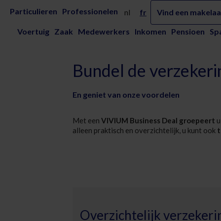
Skip to Main Content
Bundel de verzekeringen voor uw bedrij
Particulieren
Professionelen
nl
fr
Vind een makelaa
Voertuig
Zaak
Medewerkers
Inkomen
Pensioen
Sp
Bundel de verzekeri
En geniet van onze voordelen
Met een
VIVIUM Business Deal groepeert
u
alleen praktisch en overzichtelijk, u kunt ook
t
Overzichtelijk verzeker