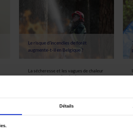
Le risque d’incendies de forêt
augmente-t-il en Belgique ?
La sécheresse et les vagues de chaleur
pourraient accroître le risque
d’incendies de forêt en Belgique.
Découvrez comment protéger votre
habitation et limiter les conséquences.
Lire la suite
Détails
ies.