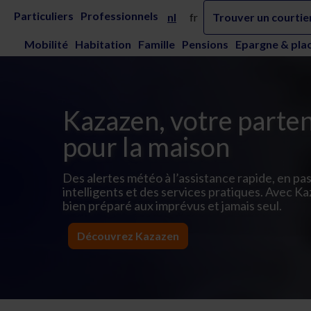
Saut au contenu principal
Vivium Assurances | Ensemble, c’est sûr
Particuliers
Professionnels
nl
fr
Trouver un courtie
Mobilité
Habitation
Famille
Pensions
Epargne & pla
Kazazen, votre parten
pour la maison
Des alertes météo à l’assistance rapide, en pas
intelligents et des services pratiques. Avec K
bien préparé aux imprévus et jamais seul.
Découvrez Kazazen