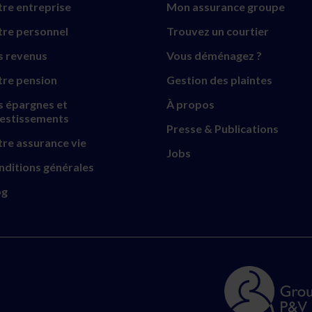
re entreprise
Mon assurance groupe
tre personnel
Trouvez un courtier
s revenus
Vous déménagez ?
tre pension
Gestion des plaintes
s épargnes et
À propos
vestissements
Presse & Publications
re assurance vie
Jobs
nditions générales
og