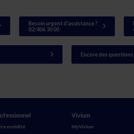
Besoin urgent d’assistance ?
02/406 30 00
Encore des questions
ofessionnel
Vivium
re mobilité
MyVivium