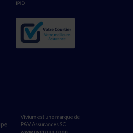
IPID
Vivium est une marque de
P&V Assurances SC
www.pvgroup.coop