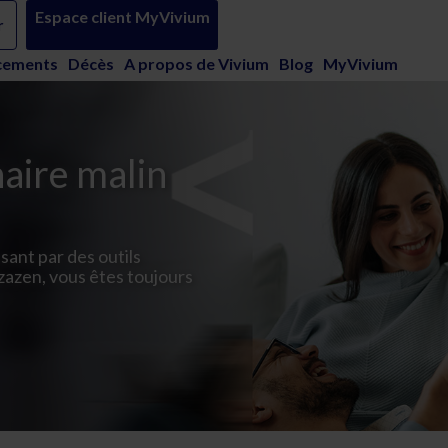
Espace client MyVivium
 - Vivium
r
cements
Décès
A propos de Vivium
Blog
MyVivium
aire malin
sant par des outils
azazen, vous êtes toujours