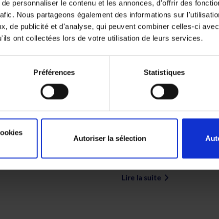
e personnaliser le contenu et les annonces, d'offrir des fonctio
rafic. Nous partageons également des informations sur l'utilisati
, de publicité et d'analyse, qui peuvent combiner celles-ci avec
ils ont collectées lors de votre utilisation de leurs services.
Préférences
Statistiques
Que se passe-t-il pour vous en cas
d’accident pendant le télétravail ?
L'assurance accidents du travail de
cookies
Autoriser la sélection
Aut
votre employeur s'applique-t-elle
lorsque vous travaillez à la maison ? Et
quid si vous télétravaillez à l'étranger ?
Lire la suite