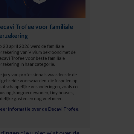
ecavi Trofee voor familiale
erzekering
 23 april 2026 werd de familiale
erzekering van Vivium bekroond met de
cavi Trofee voor beste familiale
rzekering in haar categorie.
 jury van professionals waardeerde de
tgebreide voorwaarden, die inspelen op
atschappelijke veranderingen, zoals co-
ousing, kangoeroewonen, tiny houses,
jdelijke gasten en nog veel meer.
eer informatie over de Decavi Trofee
.
 dingen die u niet wist over de