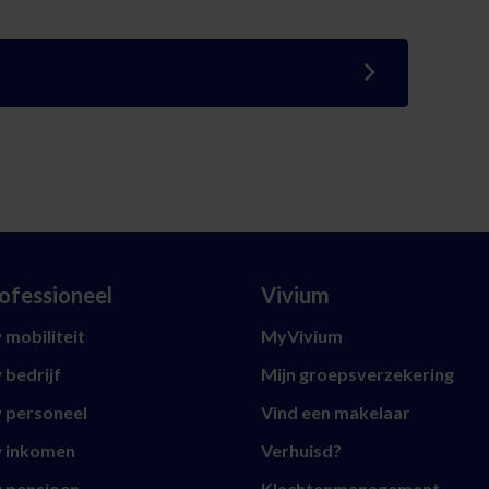
ofessioneel
Vivium
mobiliteit
MyVivium
 bedrijf
Mijn groepsverzekering
 personeel
Vind een makelaar
 inkomen
Verhuisd?
 pensioen
Klachtenmanagement