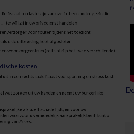
f
e fiscaal ten laste zijn van uzelf of een ander gezinslid
..) terwijl zij in uw privédienst handelen
renverzorger voor fouten tijdens het toezicht
als u de uitbreiding hebt afgesloten
 een woonzorgcentrum (zelfs al zijn het twee verschillende)
idische kosten
 uit in een rechtszaak. Naast veel spanning en stress kost
Do
el wat zorgen uit uw handen en neemt uw burgerlijke
prakelijke als uzelf schade lijdt, en voor uw
erden waarvoor u vermoedelijk aansprakelijk bent, kunt u
ering van Arces.