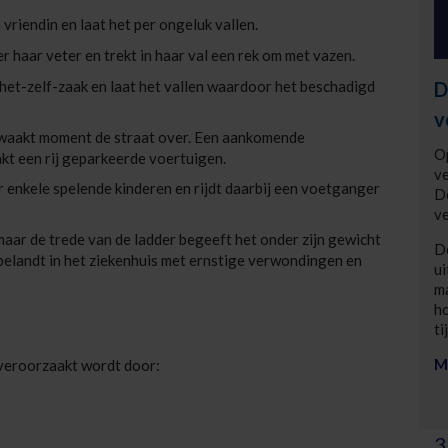
vriendin en laat het per ongeluk vallen.
er haar veter en trekt in haar val een rek om met vazen.
het-zelf-zaak en laat het vallen waardoor het beschadigd
D
v
bewaakt moment de straat over. Een aankomende
Op
akt een rij geparkeerde voertuigen.
v
or enkele spelende kinderen en rijdt daarbij een voetganger
De
ve
maar de trede van de ladder begeeft het onder zijn gewicht
De
ij belandt in het ziekenhuis met ernstige verwondingen en
ui
ma
h
ti
M
 veroorzaakt wordt door:
3