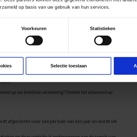
o* per schadegeval voor materiële schade.
erzameld op basis van uw gebruik van hun services.
van de consumptieprijzen, met als basis de index van
ndere bedragen zijn niet geïndexeerd.
Voorkeuren
Statistieken
 een aantal uitsluitingen. Raadpleeg de IPID-fiche ('Wat is
hadegeval bedraagt 50.000 euro, ongeacht het aantal
t teruggebracht tot 25.000 euro voor de strafrechtelijke
 contractuele geschillen met de verzekeraar burgerlijke
ookies
Selectie toestaan
A
derden en de voorschotten. De kosten en honoraria van een
ekerde minderjarige in toepassing van de wet Salduz
euro.
nvloed op uw familiale verzekering? Ontdek het antwoord op
rdt afgesloten voor een periode van één jaar en wordt elk
roducten op deze website is onderworpen aan de regels van