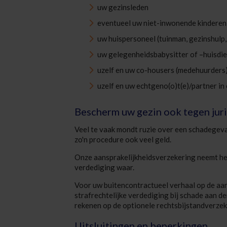
uw gezinsleden
eventueel uw niet-inwonende kinderen di
uw huispersoneel (tuinman, gezinshulp, .
uw gelegenheidsbabysitter of –huisdie
uzelf en uw co-housers (medehuurders) 
uzelf en uw echtgeno(o)t(e)/partner in
Bescherm uw gezin ook tegen jur
Veel te vaak mondt ruzie over een schadegeval
zo'n procedure ook veel geld.
Onze aansprakelijkheidsverzekering neemt he
verdediging waar.
Voor uw buitencontractueel verhaal op de aans
strafrechtelijke verdediging bij schade aan d
rekenen op de optionele rechtsbijstandverzek
Uitsluitingen en beperkingen