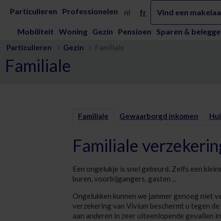
Skip to Main Content
Familiale verzekering | Vivium verzeke
Particulieren
Professionelen
nl
fr
Vind een makelaa
Mobiliteit
Woning
Gezin
Pensioen
Sparen & belegge
Particulieren
Gezin
Familiale
Familiale
Familiale
Gewaarborgd inkomen
Hui
Familiale verzekerin
Een ongelukje is snel gebeurd. Zelfs een klei
buren, voorbijgangers, gasten ...
Ongelukken kunnen we jammer genoeg niet ver
verzekering van Vivium beschermt u tegen de 
aan anderen in zeer uiteenlopende gevallen i