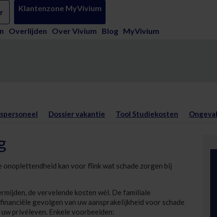
Klantenzone MyVivium
ringen - Vivium
r
n
Overlijden
Over Vivium
Blog
MyVivium
spersoneel
Dossier vakantie
Tool Studiekosten
Ongeval
g
ne onoplettendheid kan voor flink wat schade zorgen bij
mijden, de vervelende kosten wél. De familiale
financiële gevolgen van uw aansprakelijkheid voor schade
n uw privéleven. Enkele voorbeelden: