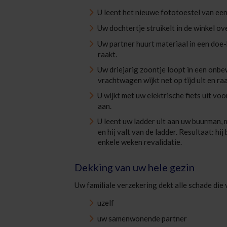
U leent het nieuwe fototoestel van een 
Uw dochtertje struikelt in de winkel ov
Uw partner huurt materiaal in een doe-
raakt.
Uw driejarig zoontje loopt in een on
vrachtwagen wijkt net op tijd uit en ra
U wijkt met uw elektrische fiets uit vo
aan.
U leent uw ladder uit aan uw buurman, 
en hij valt van de ladder. Resultaat: h
enkele weken revalidatie.
Dekking van uw hele gezin
Uw familiale verzekering dekt alle schade die
uzelf
uw samenwonende partner